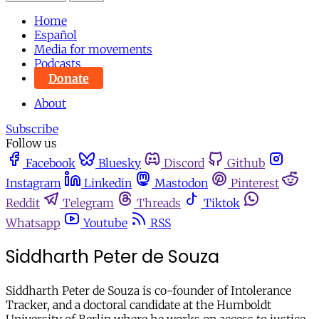
Home
Español
Media for movements
Podcasts
Donate
About
Subscribe
Follow us
Facebook
Bluesky
Discord
Github
Instagram
Linkedin
Mastodon
Pinterest
Reddit
Telegram
Threads
Tiktok
Whatsapp
Youtube
RSS
Siddharth Peter de Souza
Siddharth Peter de Souza is co-founder of Intolerance
Tracker, and a doctoral candidate at the Humboldt