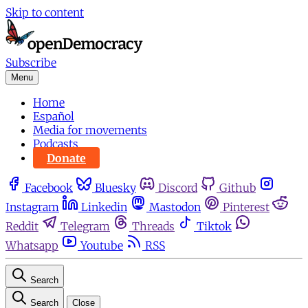
Skip to content
Subscribe
Menu
Home
Español
Media for movements
Podcasts
Donate
Facebook
Bluesky
Discord
Github
Instagram
Linkedin
Mastodon
Pinterest
Reddit
Telegram
Threads
Tiktok
Whatsapp
Youtube
RSS
Search
Search
Close