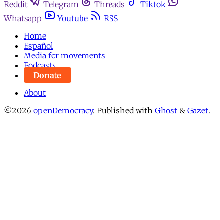
Reddit
Telegram
Threads
Tiktok
Whatsapp
Youtube
RSS
Home
Español
Media for movements
Podcasts
Donate
About
©2026
openDemocracy
.
Published with
Ghost
&
Gazet
.