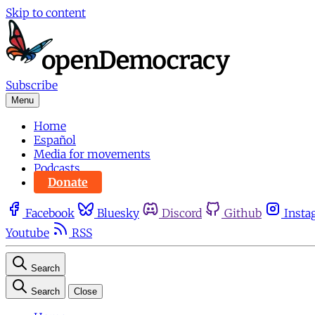
Skip to content
Subscribe
Menu
Home
Español
Media for movements
Podcasts
Donate
Facebook
Bluesky
Discord
Github
Insta
Youtube
RSS
Search
Search
Close