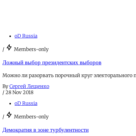
oD Russia
/
Members-only
Ложный выбор президентских выборов
Можно ли разорвать порочный круг электорального п
By
Сергей Лещенко
/
28 Nov 2018
oD Russia
/
Members-only
Демократия в зоне турбулентности