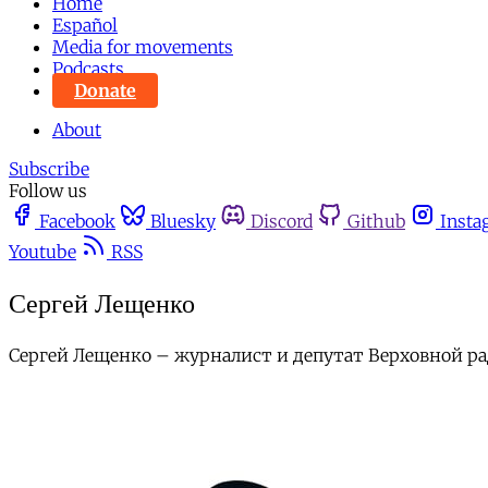
Home
Español
Media for movements
Podcasts
Donate
About
Subscribe
Follow us
Facebook
Bluesky
Discord
Github
Insta
Youtube
RSS
Сергей Лещенко
Сергей Лещенко – журналист и депутат Верховной ра