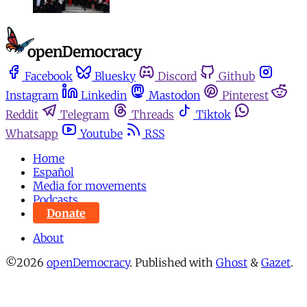
Facebook
Bluesky
Discord
Github
Instagram
Linkedin
Mastodon
Pinterest
Reddit
Telegram
Threads
Tiktok
Whatsapp
Youtube
RSS
Home
Español
Media for movements
Podcasts
Donate
About
©2026
openDemocracy
.
Published with
Ghost
&
Gazet
.