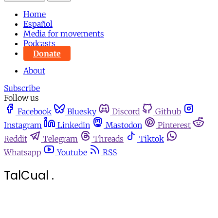
Home
Español
Media for movements
Podcasts
Donate
About
Subscribe
Follow us
Facebook
Bluesky
Discord
Github
Instagram
Linkedin
Mastodon
Pinterest
Reddit
Telegram
Threads
Tiktok
Whatsapp
Youtube
RSS
TalCual .