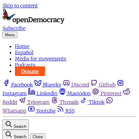
Skip to content
Subscribe
Menu
Home
Español
Media for movements
Podcasts
Donate
Facebook
Bluesky
Discord
Github
Instagram
Linkedin
Mastodon
Pinterest
Reddit
Telegram
Threads
Tiktok
Whatsapp
Youtube
RSS
Search
Search
Close