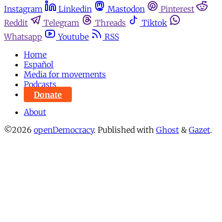
Instagram
Linkedin
Mastodon
Pinterest
Reddit
Telegram
Threads
Tiktok
Whatsapp
Youtube
RSS
Home
Español
Media for movements
Podcasts
Donate
About
©2026
openDemocracy
.
Published with
Ghost
&
Gazet
.