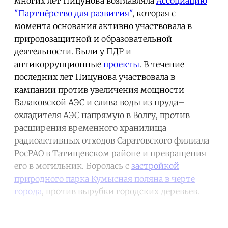
многих лет Пицунова возглавляла
Ассоциацию
"Партнёрство для развития"
, которая с
момента основания активно участвовала в
природозащитной и образовательной
деятельности. Были у ПДР и
антикоррупционные
проекты
. В течение
последних лет Пицунова участвовала в
кампании против увеличения мощности
Балаковской АЭС и слива воды из пруда–
охладителя АЭС напрямую в Волгу, против
расширения временного хранилища
радиоактивных отходов Саратовского филиала
РосРАО в Татищевском районе и превращения
его в могильник. Боролась с
застройкой
природного парка Кумысная поляна в черте
города
, против вырубки городских деревьев.