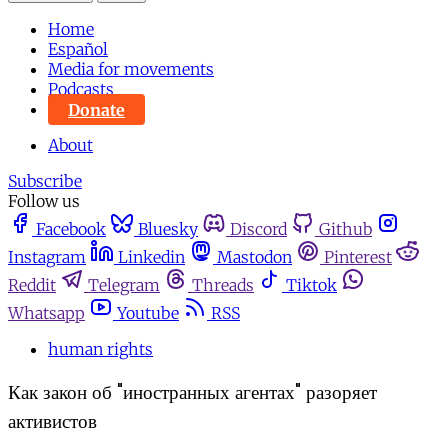
Home
Español
Media for movements
Podcasts
Donate
About
Subscribe
Follow us
Facebook
Bluesky
Discord
Github
Instagram
Linkedin
Mastodon
Pinterest
Reddit
Telegram
Threads
Tiktok
Whatsapp
Youtube
RSS
human rights
Как закон об "иностранных агентах" разоряет
активистов