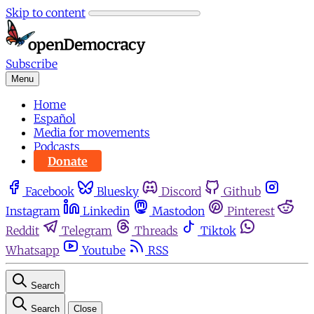
Skip to content
Subscribe
Menu
Home
Español
Media for movements
Podcasts
Donate
Facebook
Bluesky
Discord
Github
Instagram
Linkedin
Mastodon
Pinterest
Reddit
Telegram
Threads
Tiktok
Whatsapp
Youtube
RSS
Search
Search
Close