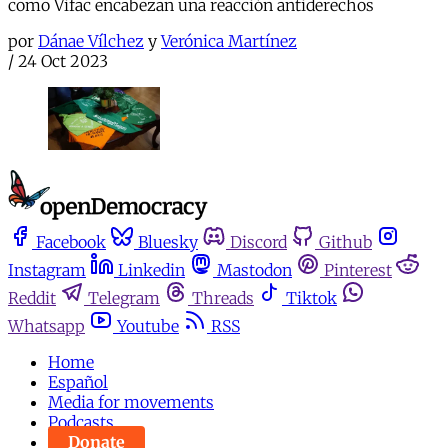
como Vifac encabezan una reacción antiderechos
por
Dánae Vílchez
y
Verónica Martínez
/
24 Oct 2023
Facebook
Bluesky
Discord
Github
Instagram
Linkedin
Mastodon
Pinterest
Reddit
Telegram
Threads
Tiktok
Whatsapp
Youtube
RSS
Home
Español
Media for movements
Podcasts
Donate