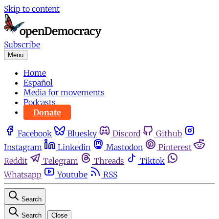
Skip to content
Subscribe
Menu
Home
Español
Media for movements
Podcasts
Donate
Facebook
Bluesky
Discord
Github
Instagram
Linkedin
Mastodon
Pinterest
Reddit
Telegram
Threads
Tiktok
Whatsapp
Youtube
RSS
Search
Search
Close