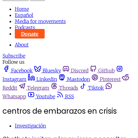
Home
Español
Media for movements
Podcasts
Donate
About
Subscribe
Follow us
Facebook
Bluesky
Discord
Github
Instagram
Linkedin
Mastodon
Pinterest
Reddit
Telegram
Threads
Tiktok
Whatsapp
Youtube
RSS
centros de embarazos en crisis
Investigación