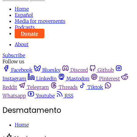
Home
Español
Media for movements
Podcasts
Donate
About
Subscribe
Follow us
Facebook
Bluesky
Discord
Github
Instagram
Linkedin
Mastodon
Pinterest
Reddit
Telegram
Threads
Tiktok
Whatsapp
Youtube
RSS
Desmatamento
Home