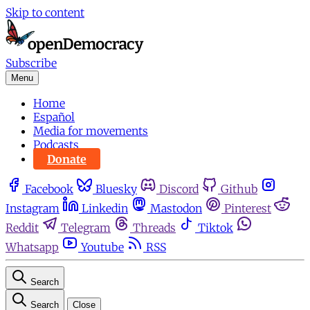
Skip to content
Subscribe
Menu
Home
Español
Media for movements
Podcasts
Donate
Facebook
Bluesky
Discord
Github
Instagram
Linkedin
Mastodon
Pinterest
Reddit
Telegram
Threads
Tiktok
Whatsapp
Youtube
RSS
Search
Search
Close