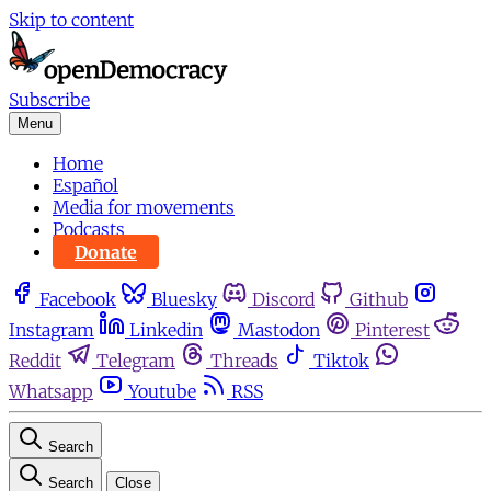
Skip to content
Subscribe
Menu
Home
Español
Media for movements
Podcasts
Donate
Facebook
Bluesky
Discord
Github
Instagram
Linkedin
Mastodon
Pinterest
Reddit
Telegram
Threads
Tiktok
Whatsapp
Youtube
RSS
Search
Search
Close