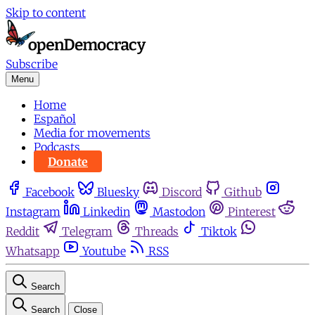
Skip to content
Subscribe
Menu
Home
Español
Media for movements
Podcasts
Donate
Facebook
Bluesky
Discord
Github
Instagram
Linkedin
Mastodon
Pinterest
Reddit
Telegram
Threads
Tiktok
Whatsapp
Youtube
RSS
Search
Search
Close