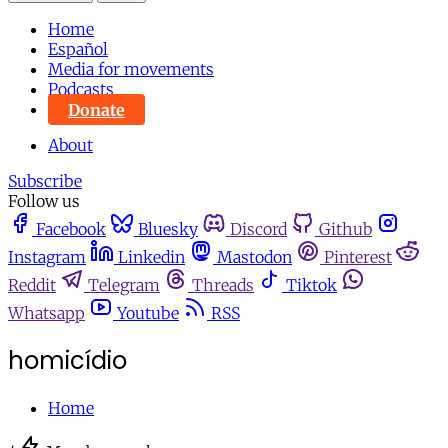
Home
Español
Media for movements
Podcasts
Donate
About
Subscribe
Follow us
Facebook
Bluesky
Discord
Github
Instagram
Linkedin
Mastodon
Pinterest
Reddit
Telegram
Threads
Tiktok
Whatsapp
Youtube
RSS
homicídio
Home