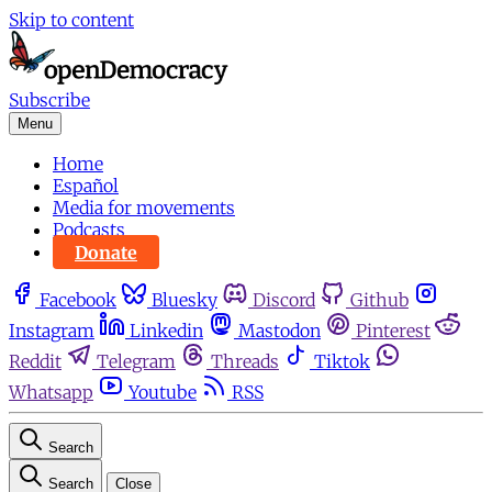
Skip to content
Subscribe
Menu
Home
Español
Media for movements
Podcasts
Donate
Facebook
Bluesky
Discord
Github
Instagram
Linkedin
Mastodon
Pinterest
Reddit
Telegram
Threads
Tiktok
Whatsapp
Youtube
RSS
Search
Search
Close