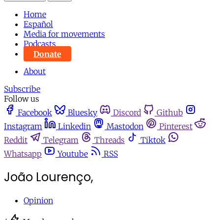
Home
Español
Media for movements
Podcasts
Donate
About
Subscribe
Follow us
Facebook
Bluesky
Discord
Github
Instagram
Linkedin
Mastodon
Pinterest
Reddit
Telegram
Threads
Tiktok
Whatsapp
Youtube
RSS
João Lourenço,
Opinion