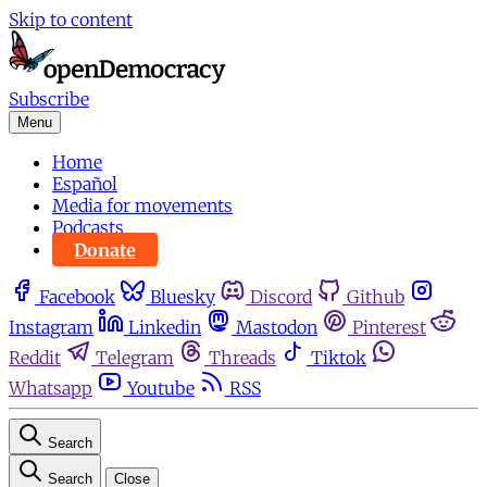
Skip to content
Subscribe
Menu
Home
Español
Media for movements
Podcasts
Donate
Facebook
Bluesky
Discord
Github
Instagram
Linkedin
Mastodon
Pinterest
Reddit
Telegram
Threads
Tiktok
Whatsapp
Youtube
RSS
Search
Search
Close