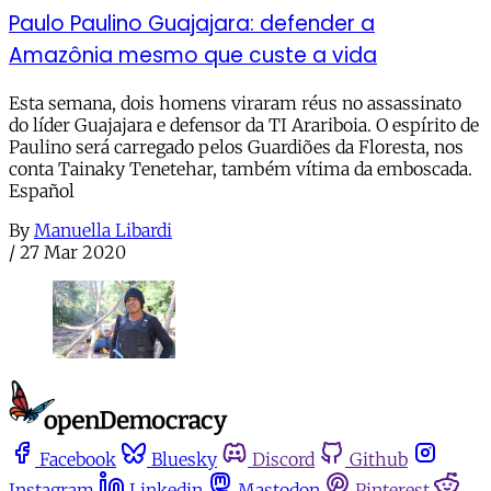
Paulo Paulino Guajajara: defender a
Amazônia mesmo que custe a vida
Esta semana, dois homens viraram réus no assassinato
do líder Guajajara e defensor da TI Arariboia. O espírito de
Paulino será carregado pelos Guardiões da Floresta, nos
conta Tainaky Tenetehar, também vítima da emboscada.
Español
By
Manuella Libardi
/
27 Mar 2020
Facebook
Bluesky
Discord
Github
Instagram
Linkedin
Mastodon
Pinterest