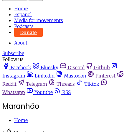
Home
Español
Media for movements
Podcasts
Donate
About
Subscribe
Follow us
Facebook
Bluesky
Discord
Github
Instagram
Linkedin
Mastodon
Pinterest
Reddit
Telegram
Threads
Tiktok
Whatsapp
Youtube
RSS
Maranhão
Home