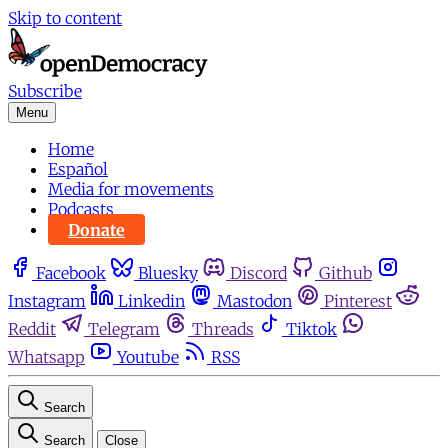
Skip to content
Subscribe
Menu
Home
Español
Media for movements
Podcasts
Donate
Facebook
Bluesky
Discord
Github
Instagram
Linkedin
Mastodon
Pinterest
Reddit
Telegram
Threads
Tiktok
Whatsapp
Youtube
RSS
Search
Search
Close