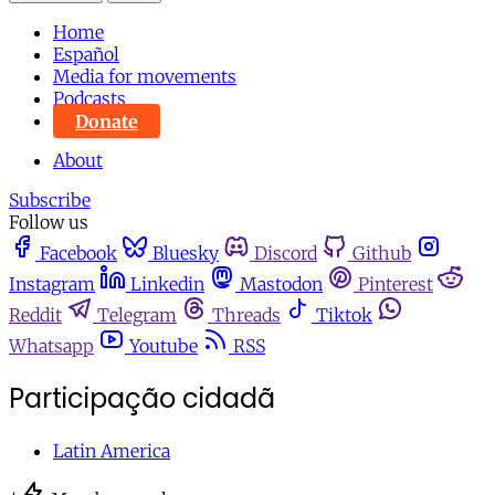
Home
Español
Media for movements
Podcasts
Donate
About
Subscribe
Follow us
Facebook
Bluesky
Discord
Github
Instagram
Linkedin
Mastodon
Pinterest
Reddit
Telegram
Threads
Tiktok
Whatsapp
Youtube
RSS
Participação cidadã
Latin America