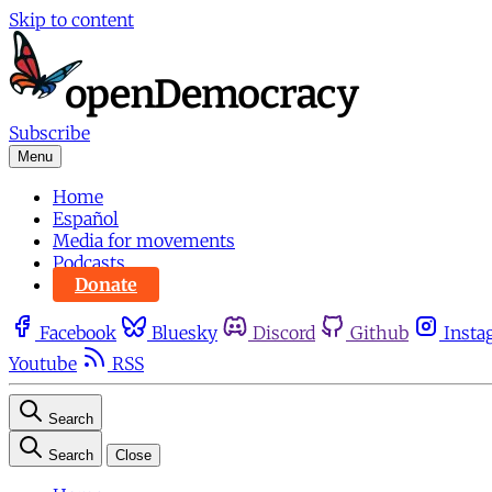
Skip to content
Subscribe
Menu
Home
Español
Media for movements
Podcasts
Donate
Facebook
Bluesky
Discord
Github
Insta
Youtube
RSS
Search
Search
Close