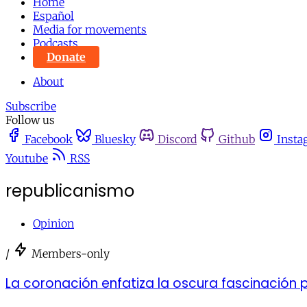
Home
Español
Media for movements
Podcasts
Donate
About
Subscribe
Follow us
Facebook
Bluesky
Discord
Github
Insta
Youtube
RSS
republicanismo
Opinion
/
Members-only
La coronación enfatiza la oscura fascinación 