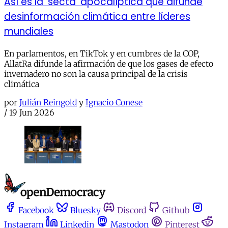
Así es la ‘secta’ apocalíptica que difunde
desinformación climática entre líderes
mundiales
En parlamentos, en TikTok y en cumbres de la COP,
AllatRa difunde la afirmación de que los gases de efecto
invernadero no son la causa principal de la crisis
climática
por
Julián Reingold
y
Ignacio Conese
/
19 Jun 2026
Facebook
Bluesky
Discord
Github
Instagram
Linkedin
Mastodon
Pinterest