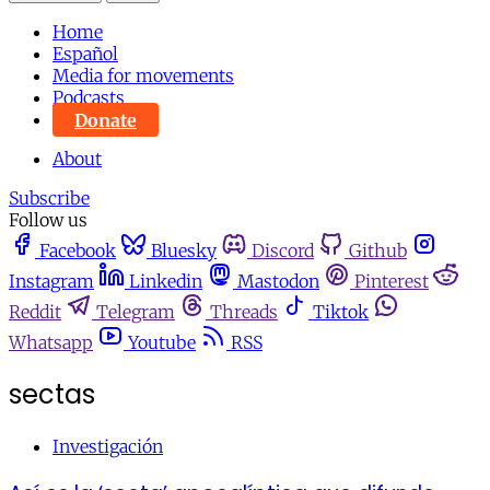
Home
Español
Media for movements
Podcasts
Donate
About
Subscribe
Follow us
Facebook
Bluesky
Discord
Github
Instagram
Linkedin
Mastodon
Pinterest
Reddit
Telegram
Threads
Tiktok
Whatsapp
Youtube
RSS
sectas
Investigación