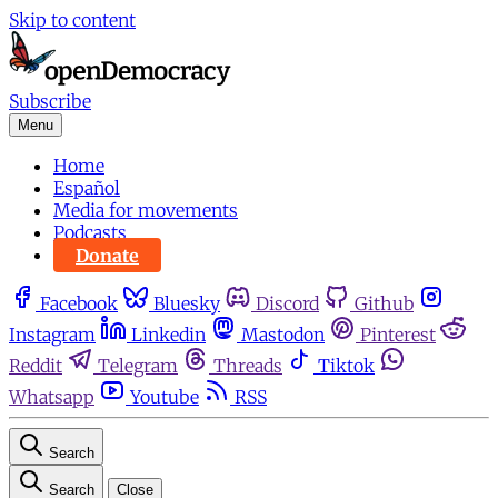
Skip to content
Subscribe
Menu
Home
Español
Media for movements
Podcasts
Donate
Facebook
Bluesky
Discord
Github
Instagram
Linkedin
Mastodon
Pinterest
Reddit
Telegram
Threads
Tiktok
Whatsapp
Youtube
RSS
Search
Search
Close