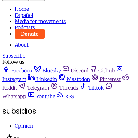
Home
Español
Media for movements
Podcasts
Donate
About
Subscribe
Follow us
Facebook
Bluesky
Discord
Github
Instagram
Linkedin
Mastodon
Pinterest
Reddit
Telegram
Threads
Tiktok
Whatsapp
Youtube
RSS
subsidios
Opinion