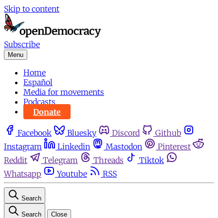
Skip to content
Subscribe
Menu
Home
Español
Media for movements
Podcasts
Donate
Facebook
Bluesky
Discord
Github
Instagram
Linkedin
Mastodon
Pinterest
Reddit
Telegram
Threads
Tiktok
Whatsapp
Youtube
RSS
Search
Search
Close