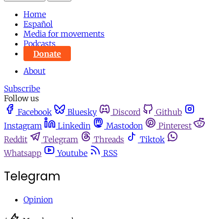
Home
Español
Media for movements
Podcasts
Donate
About
Subscribe
Follow us
Facebook
Bluesky
Discord
Github
Instagram
Linkedin
Mastodon
Pinterest
Reddit
Telegram
Threads
Tiktok
Whatsapp
Youtube
RSS
Telegram
Opinion