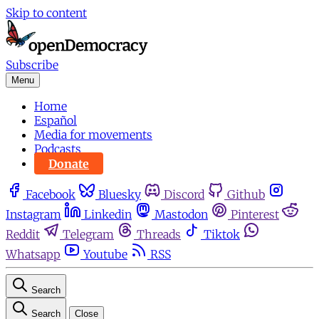
Skip to content
Subscribe
Menu
Home
Español
Media for movements
Podcasts
Donate
Facebook
Bluesky
Discord
Github
Instagram
Linkedin
Mastodon
Pinterest
Reddit
Telegram
Threads
Tiktok
Whatsapp
Youtube
RSS
Search
Search
Close