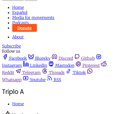
Home
Español
Media for movements
Podcasts
Donate
About
Subscribe
Follow us
Facebook
Bluesky
Discord
Github
Instagram
Linkedin
Mastodon
Pinterest
Reddit
Telegram
Threads
Tiktok
Whatsapp
Youtube
RSS
Triplo A
Home