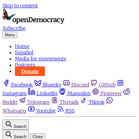
Skip to content
Subscribe
Menu
Home
Español
Media for movements
Podcasts
Donate
Facebook
Bluesky
Discord
Github
Instagram
Linkedin
Mastodon
Pinterest
Reddit
Telegram
Threads
Tiktok
Whatsapp
Youtube
RSS
Search
Search
Close