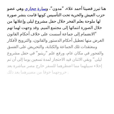
هنا تبرز قضيتا أحمد علاء، "مدون"، و
سارة
حجازي
وهي عضو
حزب العيش والحرية تحت التأسيس كونها قامت بنشر صورة
لها ملوحة بعلم الفخر خلال حفل مشروع ليلى وإعلانها من
خلال الصورة انتمائها إلى مجتمع الميم. وقد وجهت لهما تهم
"الانضمام إلى جماعة أسست على خلاف أحكام القانون
الغرض منها تعطيل أحكام الدستور والقانون، والترويج لأفكار
ومعتقدات تلك الجماعة والكتابة، والتحريض على الفسق
والفجور في مكان عام، ورفع علم "رينبو" في حفل مشروع
ليلى" وبقي الاثنان قيد الاحتجاز لمدة تسعين يوما إلى أن تم
إخلاء سبيلهما مما اضطرهما للسفر خارج مصر مباشرة بعد
خروجهما خوفا من مصيرهما بعد ذلك .
Continue reading with a free
account