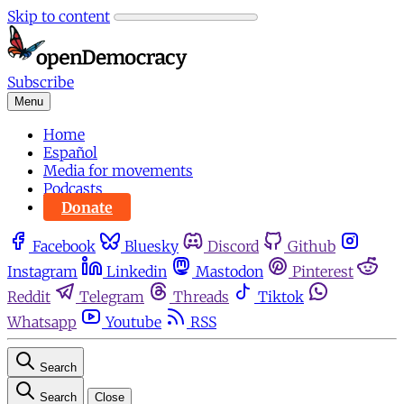
Skip to content
Subscribe
Menu
Home
Español
Media for movements
Podcasts
Donate
Facebook
Bluesky
Discord
Github
Instagram
Linkedin
Mastodon
Pinterest
Reddit
Telegram
Threads
Tiktok
Whatsapp
Youtube
RSS
Search
Search
Close