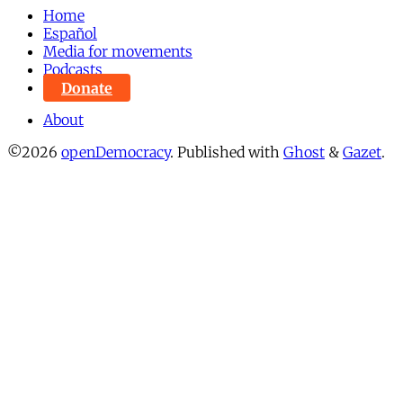
Home
Español
Media for movements
Podcasts
Donate
About
©2026
openDemocracy
.
Published with
Ghost
&
Gazet
.