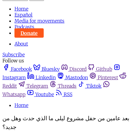
Home
Español
Media for movements
Podcasts
Donate
About
Subscribe
Follow us
Facebook
Bluesky
Discord
Github
Instagram
Linkedin
Mastodon
Pinterest
Reddit
Telegram
Threads
Tiktok
Whatsapp
Youtube
RSS
Home
بعد عامين من حفل مشروع ليلى ما الذي حدث وهل من
جديد؟