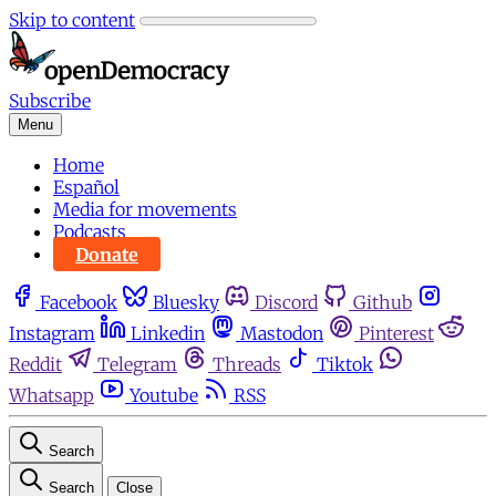
Skip to content
Subscribe
Menu
Home
Español
Media for movements
Podcasts
Donate
Facebook
Bluesky
Discord
Github
Instagram
Linkedin
Mastodon
Pinterest
Reddit
Telegram
Threads
Tiktok
Whatsapp
Youtube
RSS
Search
Search
Close