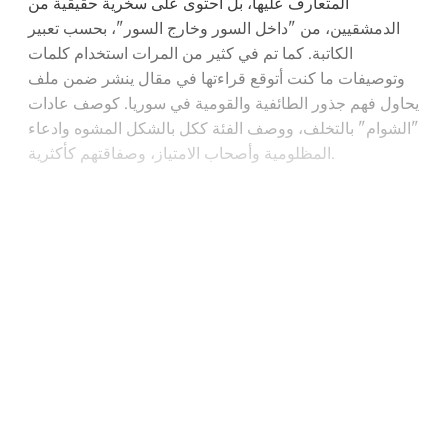
المتعارف عليها، بل احتوى على سخرية حقيقية من
الدمشقيين، من "داخل السور وخارج السور"، بحسب تعبير
الكاتبة. كما تم في كثير من المرات استخدام كلمات
وتوصيفات ما كنت أتوقع قراءتها في مقال ينشر ضمن ملف
يحاول فهم جذور الطائفية والقومية في سوريا. كوصف عادات
"الشوام" بالتخلف، ووصف الفئة ككل بالشكل المشوه وادعاء
المظلومية وأصحاب الامتياز، وصفاقتهم كأكثرية.
Continue reading with a free
account
Subscribe for free
Already have an account?
Sign in