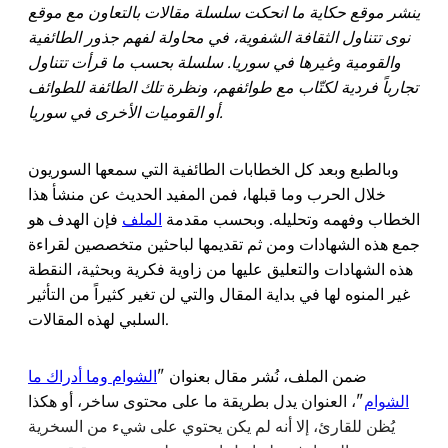
ينشر موقع حكاية ما انحكت سلسلة مقالات بالتعاون مع موقع
نوى تتناول الثقافة الشفوية، في محاولة لفهم جذور الطائفية
والقومية وغيرها في سوريا. سلسلة بحسب ما قرأت تتناول
تجارباً فردية لكتّاب مع طوائفهم، ونظرة تلك الطائفة للطوائف
أو القوميات الأخرى في سوريا.
وبالطبع وبعد كل الخطابات الطائفية التي سمعها السوريون
خلال الحرب وما قبلها، فمن المفيد الحديث عن منشأ هذا
الخطاب وفهمه وتحليله. وبحسب مقدمة
الملف
فإن الهدف هو
جمع هذه الشهادات ومن ثم تقديمها لباحثين متخصصين لقراءة
هذه الشهادات والتعليق عليها من زاوية فكرية وبحثية، النقطة
غير المنوه لها في بداية المقال والتي لن تغير كثيراً من التأثير
السلبي لهذه المقالات.
ضمن الملف، نُشر مقال بعنوان "
الشوام
وما
أدراك
ما
الشوام
"، العنوان يدل بطريقة ما على محتوى ساخر، أو هكذا
يُظن للقارئ، إلا أنه لم يكن يحتوي على شيء من السخرية