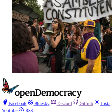
Facebook
Bluesky
Discord
Github
Insta
Youtube
RSS