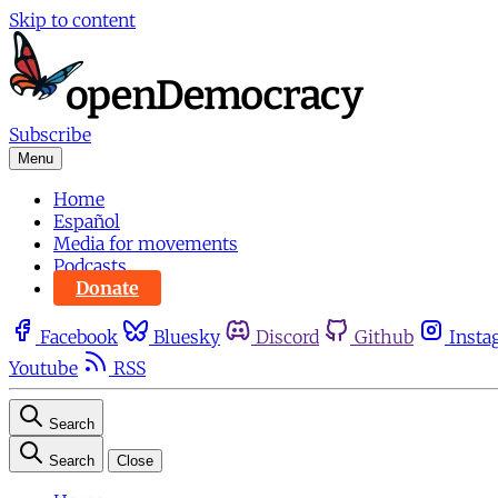
Skip to content
Subscribe
Menu
Home
Español
Media for movements
Podcasts
Donate
Facebook
Bluesky
Discord
Github
Insta
Youtube
RSS
Search
Search
Close