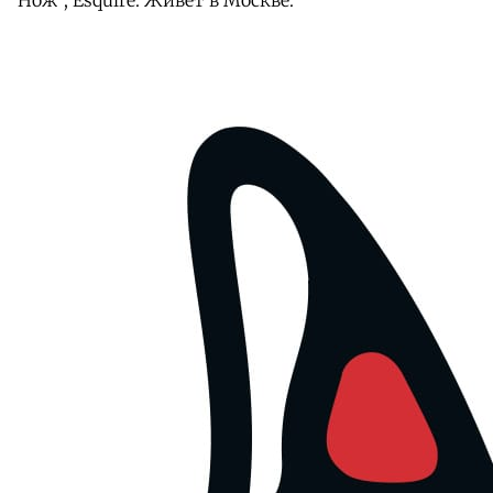
"Нож", Esquire. Живет в Москве.