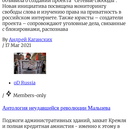
объявила о создании проекта "Сетевые свободы".
Новая инициатива посвящена мониторингу
свободы слова и изучению права на приватность в
российском интернете. Также юристы – создатели
проекта – сопровождают уголовные дела, связанные
с блокировками, распознава
By
Андрей Каганских
/
17 Mar 2021
oD Russia
/
Members-only
Антология неудавшейся революции Мальцева
Поджоги административных зданий, захват Кремля
и полная кредитная амнистия - именно к этому в