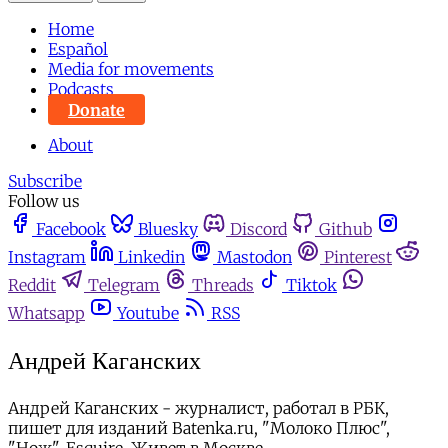
Home
Español
Media for movements
Podcasts
Donate
About
Subscribe
Follow us
Facebook
Bluesky
Discord
Github
Instagram
Linkedin
Mastodon
Pinterest
Reddit
Telegram
Threads
Tiktok
Whatsapp
Youtube
RSS
Андрей Каганских
Андрей Каганских - журналист, работал в РБК,
пишет для изданий Batenka.ru, "Молоко Плюс",