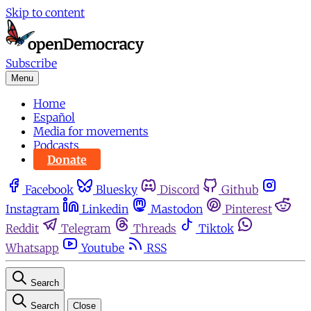
Skip to content
Subscribe
Menu
Home
Español
Media for movements
Podcasts
Donate
Facebook
Bluesky
Discord
Github
Instagram
Linkedin
Mastodon
Pinterest
Reddit
Telegram
Threads
Tiktok
Whatsapp
Youtube
RSS
Search
Search
Close