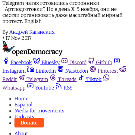
Telegram чатах готовились сторонники
"Артподготовки". Но в день Х, 5 ноября, они не
смогли организовать даже масштабный мирный
протест. English
By
Андрей Каганских
/
17 Nov 2017
Facebook
Bluesky
Discord
Github
Instagram
Linkedin
Mastodon
Pinterest
Reddit
Telegram
Threads
Tiktok
Whatsapp
Youtube
RSS
Home
Español
Media for movements
Podcasts
Donate
About