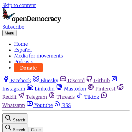
Skip to content
Subscribe
Menu
Home
Español
Media for movements
Podcasts
Donate
Facebook
Bluesky
Discord
Github
Instagram
Linkedin
Mastodon
Pinterest
Reddit
Telegram
Threads
Tiktok
Whatsapp
Youtube
RSS
Search
Search
Close