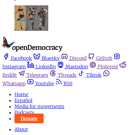
Facebook
Bluesky
Discord
Github
Instagram
Linkedin
Mastodon
Pinterest
Reddit
Telegram
Threads
Tiktok
Whatsapp
Youtube
RSS
Home
Español
Media for movements
Podcasts
Donate
About