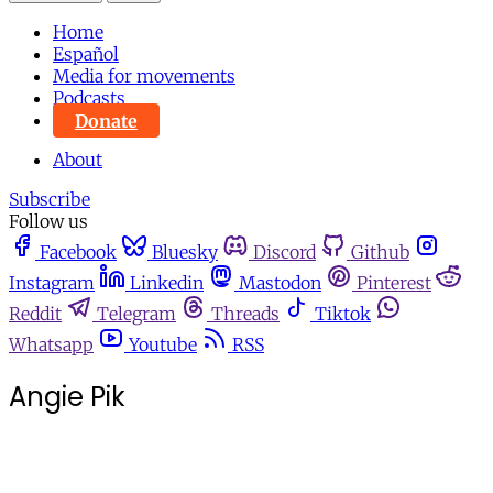
Home
Español
Media for movements
Podcasts
Donate
About
Subscribe
Follow us
Facebook
Bluesky
Discord
Github
Instagram
Linkedin
Mastodon
Pinterest
Reddit
Telegram
Threads
Tiktok
Whatsapp
Youtube
RSS
Angie Pik