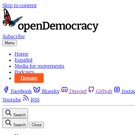
Skip to content
Subscribe
Menu
Home
Español
Media for movements
Podcasts
Donate
Facebook
Bluesky
Discord
Github
Insta
Youtube
RSS
Search
Search
Close