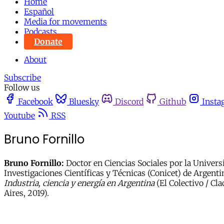
Home
Español
Media for movements
Podcasts
Donate
About
Subscribe
Follow us
Facebook
Bluesky
Discord
Github
Insta
Youtube
RSS
Bruno Fornillo
Bruno Fornillo:
Doctor en Ciencias Sociales por la Univers
Investigacio­nes Científicas y Técnicas (Conicet) de Argent
Industria, ciencia y energía en Argentina
(El Colectivo / Cl
Aires, 2019).