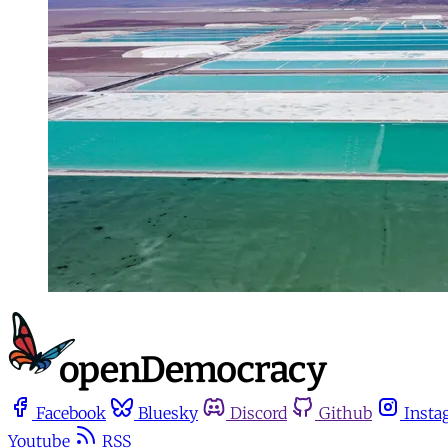
Facebook
Bluesky
Discord
Github
Insta
Youtube
RSS