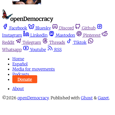
Facebook
Bluesky
Discord
Github
Instagram
Linkedin
Mastodon
Pinterest
Reddit
Telegram
Threads
Tiktok
Whatsapp
Youtube
RSS
Home
Español
Media for movements
Podcasts
Donate
About
©2026
openDemocracy
.
Published with
Ghost
&
Gazet
.