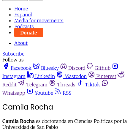
Home
Español
Media for movements
Podcasts
Donate
About
Subscribe
Follow us
Facebook
Bluesky
Discord
Github
Instagram
Linkedin
Mastodon
Pinterest
Reddit
Telegram
Threads
Tiktok
Whatsapp
Youtube
RSS
Camila Rocha
Camila Rocha
es doctoranda en Ciencias Políticas por la
Universidad de San Pablo