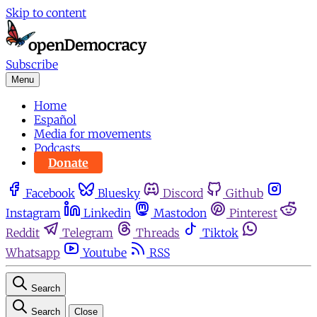
Skip to content
Subscribe
Menu
Home
Español
Media for movements
Podcasts
Donate
Facebook
Bluesky
Discord
Github
Instagram
Linkedin
Mastodon
Pinterest
Reddit
Telegram
Threads
Tiktok
Whatsapp
Youtube
RSS
Search
Search
Close