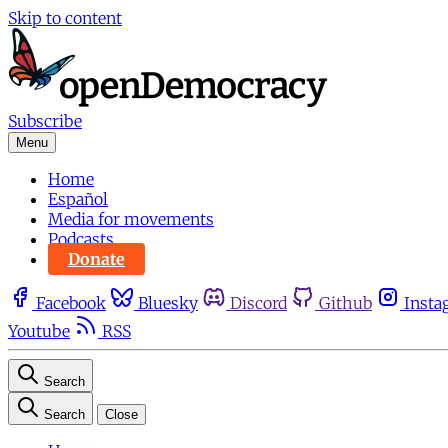
Skip to content
Subscribe
Menu
Home
Español
Media for movements
Podcasts
Donate
Facebook
Bluesky
Discord
Github
Insta
Youtube
RSS
Search
Search
Close