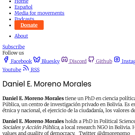
Home
Español
Media for movements
Podcasts
Donate
About
Subscribe
Follow us
Facebook
Bluesky
Discord
Github
Insta
Youtube
RSS
Daniel E. Moreno Morales
Daniel E. Moreno Morales
tiene un PhD en ciencia polític
Pública, un centro de investigación privado en Bolivia. Es 
étnica y nacional, el ejercicio de la ciudadanía, los valor
Daniel E. Moreno Morales
holds a PhD in Political Scienc
Sociales y Acción Pública
, a local research NGO in Bolivia.
values and quality of democracy. Twitter @dmorenomo