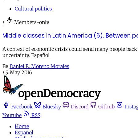
Cultural politics
/
Members-only
Middle classes in Latin America (6). Between poli
A context of economic crisis could send many people back to 
uncertainty. Español
By
Daniel E. Moreno Morales
/
9 May 2016
Facebook
Bluesky
Discord
Github
Insta
Youtube
RSS
Home
Español