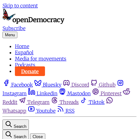
Skip to content
Subscribe
Menu
Home
Español
Media for movements
Podcasts
Donate
Facebook
Bluesky
Discord
Github
Instagram
Linkedin
Mastodon
Pinterest
Reddit
Telegram
Threads
Tiktok
Whatsapp
Youtube
RSS
Search
Search
Close