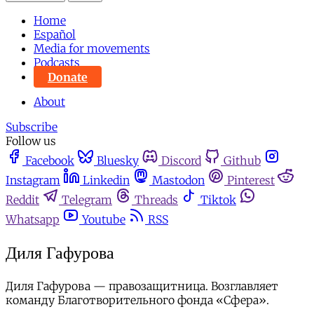
Home
Español
Media for movements
Podcasts
Donate
About
Subscribe
Follow us
Facebook
Bluesky
Discord
Github
Instagram
Linkedin
Mastodon
Pinterest
Reddit
Telegram
Threads
Tiktok
Whatsapp
Youtube
RSS
Диля Гафурова
Диля Гафурова — правозащитница. Возглавляет
команду Благотворительного фонда «Сфера».