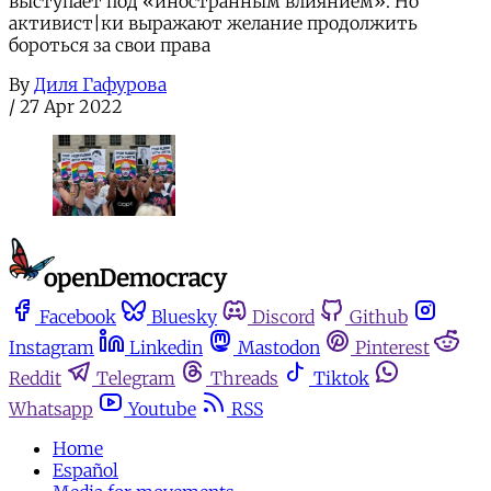
выступает под «иностранным влиянием». Но
активист|ки выражают желание продолжить
бороться за свои права
By
Диля Гафурова
/
27 Apr 2022
Facebook
Bluesky
Discord
Github
Instagram
Linkedin
Mastodon
Pinterest
Reddit
Telegram
Threads
Tiktok
Whatsapp
Youtube
RSS
Home
Español