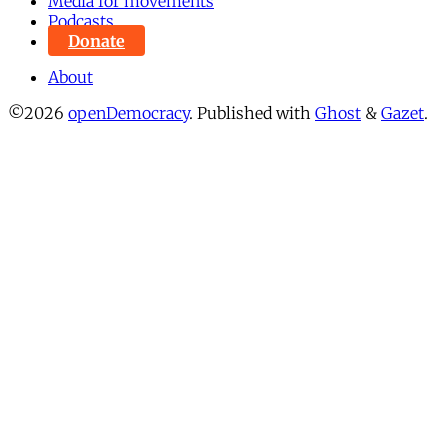
Media for movements
Podcasts
Donate
About
©2026
openDemocracy
.
Published with
Ghost
&
Gazet
.