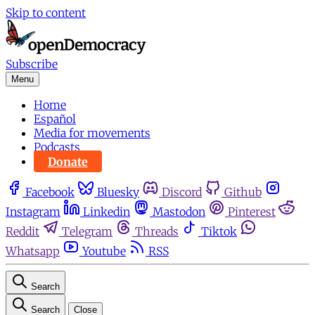
Skip to content
Subscribe
Menu
Home
Español
Media for movements
Podcasts
Donate
Facebook
Bluesky
Discord
Github
Instagram
Linkedin
Mastodon
Pinterest
Reddit
Telegram
Threads
Tiktok
Whatsapp
Youtube
RSS
Search
Search
Close