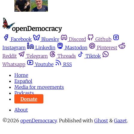
Facebook
Bluesky
Discord
Github
Instagram
Linkedin
Mastodon
Pinterest
Reddit
Telegram
Threads
Tiktok
Whatsapp
Youtube
RSS
Home
Español
Media for movements
Podcasts
Donate
About
©2026
openDemocracy
.
Published with
Ghost
&
Gazet
.