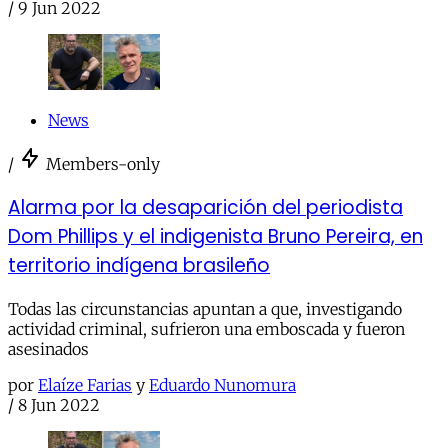
/
9 Jun 2022
News
/
Members-only
Alarma por la desaparición del periodista
Dom Phillips y el indigenista Bruno Pereira, en
territorio indígena brasileño
Todas las circunstancias apuntan a que, investigando
actividad criminal, sufrieron una emboscada y fueron
asesinados
por
Elaíze Farias
y
Eduardo Nunomura
/
8 Jun 2022