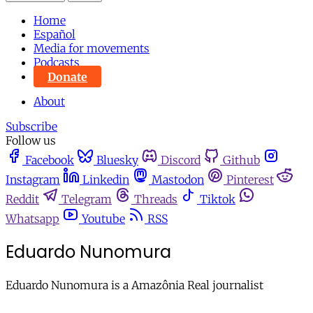
Home
Español
Media for movements
Podcasts
Donate
About
Subscribe
Follow us
Facebook
Bluesky
Discord
Github
Instagram
Linkedin
Mastodon
Pinterest
Reddit
Telegram
Threads
Tiktok
Whatsapp
Youtube
RSS
Eduardo Nunomura
Eduardo Nunomura is a Amazônia Real journalist