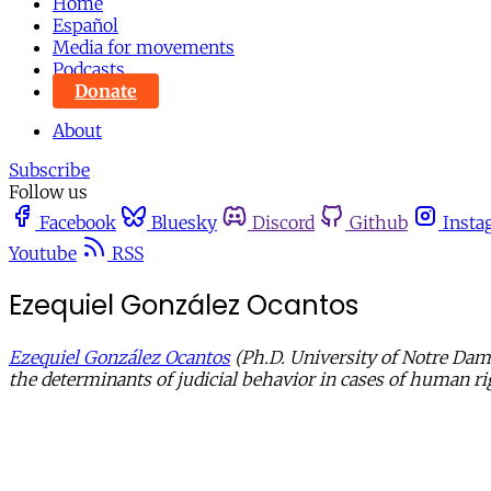
Home
Español
Media for movements
Podcasts
Donate
About
Subscribe
Follow us
Facebook
Bluesky
Discord
Github
Insta
Youtube
RSS
Ezequiel González Ocantos
Ezequiel González Ocantos
(Ph.D. University of Notre Dame
the determinants of judicial behavior in cases of human r