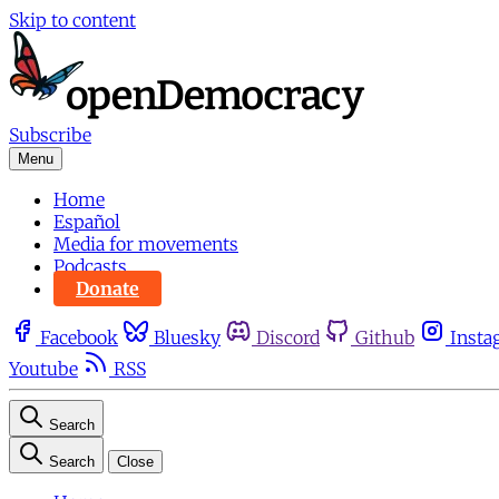
Skip to content
Subscribe
Menu
Home
Español
Media for movements
Podcasts
Donate
Facebook
Bluesky
Discord
Github
Insta
Youtube
RSS
Search
Search
Close