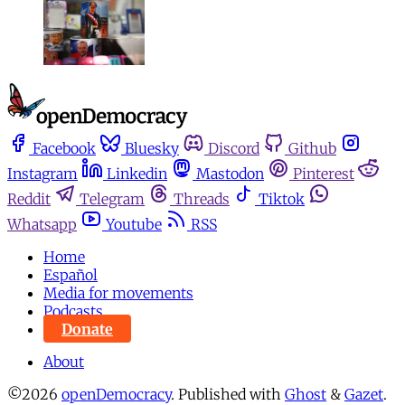
Facebook
Bluesky
Discord
Github
Instagram
Linkedin
Mastodon
Pinterest
Reddit
Telegram
Threads
Tiktok
Whatsapp
Youtube
RSS
Home
Español
Media for movements
Podcasts
Donate
About
©2026
openDemocracy
.
Published with
Ghost
&
Gazet
.