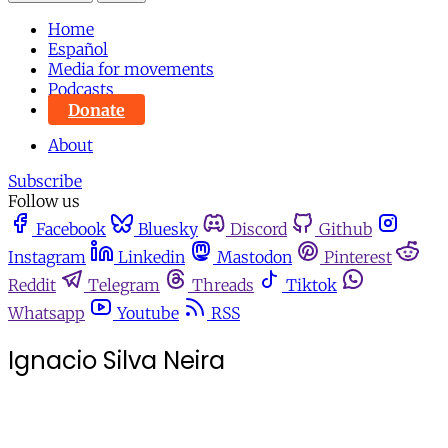
Home
Español
Media for movements
Podcasts
Donate
About
Subscribe
Follow us
Facebook
Bluesky
Discord
Github
Instagram
Linkedin
Mastodon
Pinterest
Reddit
Telegram
Threads
Tiktok
Whatsapp
Youtube
RSS
Ignacio Silva Neira