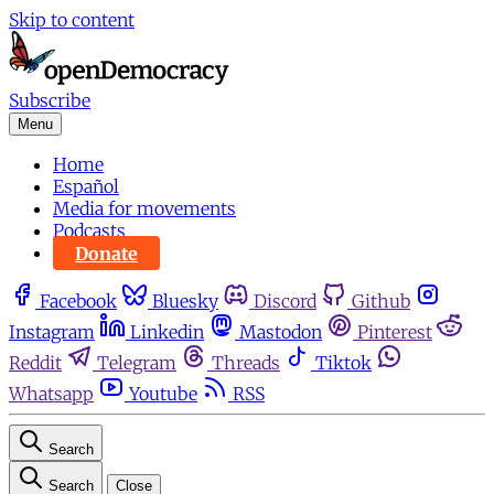
Skip to content
Subscribe
Menu
Home
Español
Media for movements
Podcasts
Donate
Facebook
Bluesky
Discord
Github
Instagram
Linkedin
Mastodon
Pinterest
Reddit
Telegram
Threads
Tiktok
Whatsapp
Youtube
RSS
Search
Search
Close