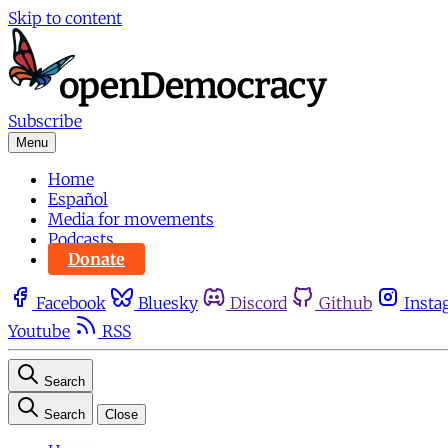
Skip to content
Subscribe
Menu
Home
Español
Media for movements
Podcasts
Donate
Facebook
Bluesky
Discord
Github
Insta
Youtube
RSS
Search
Search
Close