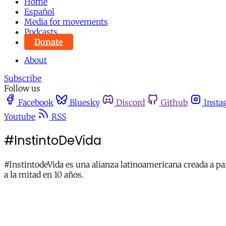
Home
Español
Media for movements
Podcasts
Donate
About
Subscribe
Follow us
Facebook
Bluesky
Discord
Github
Insta
Youtube
RSS
#InstintoDeVida
#InstintodeVida es una alianza latinoamericana creada a par
a la mitad en 10 años.