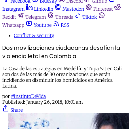
Facebook
Bluesky
Discord
Github
Instagram
Linkedin
Mastodon
Pinterest
Reddit
Telegram
Threads
Tiktok
Whatsapp
Youtube
RSS
Conflict & security
Dos movilizaciones ciudadanas desafían la
violencia letal en Colombia
La Casa de las estrategias en Medellín y Tupa.Yat en Cali
son dos de las más de 30 organizaciones que están
incidiendo en disminuir los homicidios en América
Latina.
por
#InstintoDeVida
Published:
January 26, 2018, 10:01 am
Share