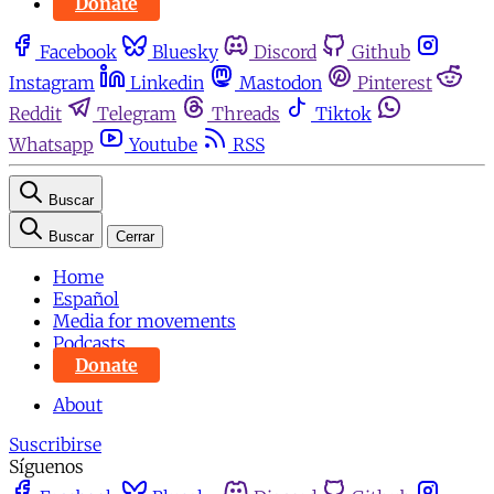
Donate
Facebook
Bluesky
Discord
Github
Instagram
Linkedin
Mastodon
Pinterest
Reddit
Telegram
Threads
Tiktok
Whatsapp
Youtube
RSS
Buscar
Buscar
Cerrar
Home
Español
Media for movements
Podcasts
Donate
About
Suscribirse
Síguenos