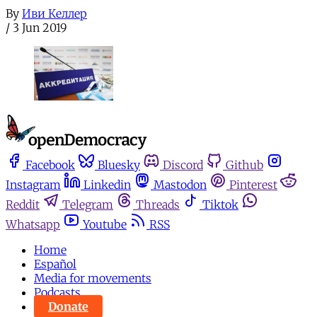
By
Иви Келлер
/
3 Jun 2019
Facebook
Bluesky
Discord
Github
Instagram
Linkedin
Mastodon
Pinterest
Reddit
Telegram
Threads
Tiktok
Whatsapp
Youtube
RSS
Home
Español
Media for movements
Podcasts
Donate