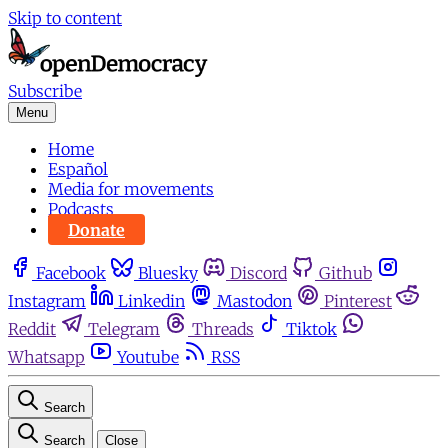
Skip to content
Subscribe
Menu
Home
Español
Media for movements
Podcasts
Donate
Facebook
Bluesky
Discord
Github
Instagram
Linkedin
Mastodon
Pinterest
Reddit
Telegram
Threads
Tiktok
Whatsapp
Youtube
RSS
Search
Search
Close