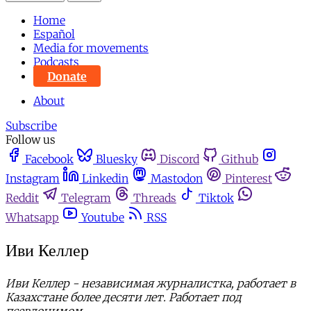
Home
Español
Media for movements
Podcasts
Donate
About
Subscribe
Follow us
Facebook
Bluesky
Discord
Github
Instagram
Linkedin
Mastodon
Pinterest
Reddit
Telegram
Threads
Tiktok
Whatsapp
Youtube
RSS
Иви Келлер
Иви Келлер - независимая журналистка, работает в
Казахстане более десяти лет. Работает под