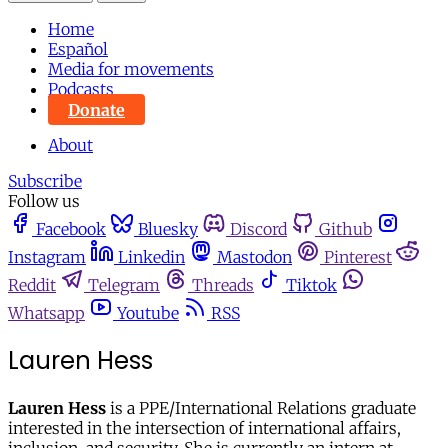
Home
Español
Media for movements
Podcasts
Donate
About
Subscribe
Follow us
Facebook
Bluesky
Discord
Github
Instagram
Linkedin
Mastodon
Pinterest
Reddit
Telegram
Threads
Tiktok
Whatsapp
Youtube
RSS
Lauren Hess
Lauren Hess
is a PPE/International Relations graduate
interested in the intersection of international affairs,