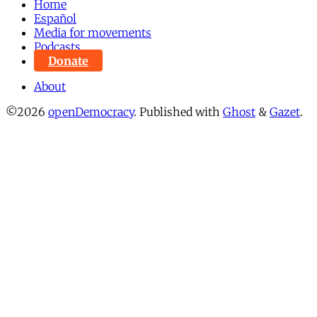
Home
Español
Media for movements
Podcasts
Donate
About
©2026
openDemocracy
.
Published with
Ghost
&
Gazet
.