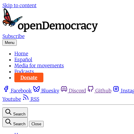
Skip to content
Subscribe
Menu
Home
Español
Media for movements
Podcasts
Donate
Facebook
Bluesky
Discord
Github
Insta
Youtube
RSS
Search
Search
Close