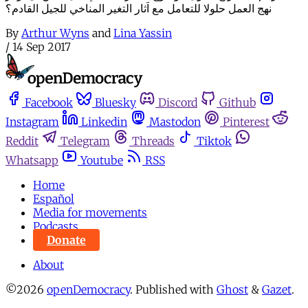
نهج العمل حلولا للتعامل مع اَثار التغير المناخي للجيل القادم؟
By
Arthur Wyns
and
Lina Yassin
/
14 Sep 2017
Facebook
Bluesky
Discord
Github
Instagram
Linkedin
Mastodon
Pinterest
Reddit
Telegram
Threads
Tiktok
Whatsapp
Youtube
RSS
Home
Español
Media for movements
Podcasts
Donate
About
©2026
openDemocracy
.
Published with
Ghost
&
Gazet
.