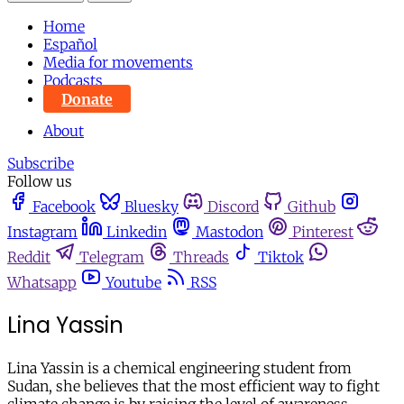
Home
Español
Media for movements
Podcasts
Donate
About
Subscribe
Follow us
Facebook
Bluesky
Discord
Github
Instagram
Linkedin
Mastodon
Pinterest
Reddit
Telegram
Threads
Tiktok
Whatsapp
Youtube
RSS
Lina Yassin
Lina Yassin is a chemical engineering student from
Sudan, she believes that the most efficient way to fight