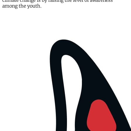
climate change is by raising the level of awareness
among the youth.