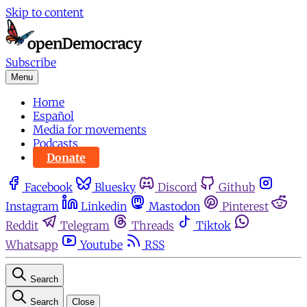
Skip to content
Subscribe
Menu
Home
Español
Media for movements
Podcasts
Donate
Facebook
Bluesky
Discord
Github
Instagram
Linkedin
Mastodon
Pinterest
Reddit
Telegram
Threads
Tiktok
Whatsapp
Youtube
RSS
Search
Search
Close