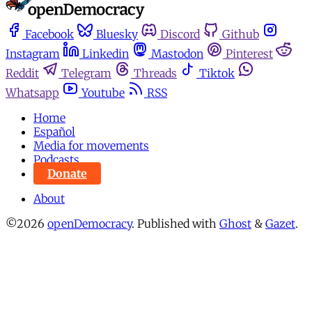
Facebook
Bluesky
Discord
Github
Instagram
Linkedin
Mastodon
Pinterest
Reddit
Telegram
Threads
Tiktok
Whatsapp
Youtube
RSS
Home
Español
Media for movements
Podcasts
Donate
About
©2026
openDemocracy
.
Published with
Ghost
&
Gazet
.