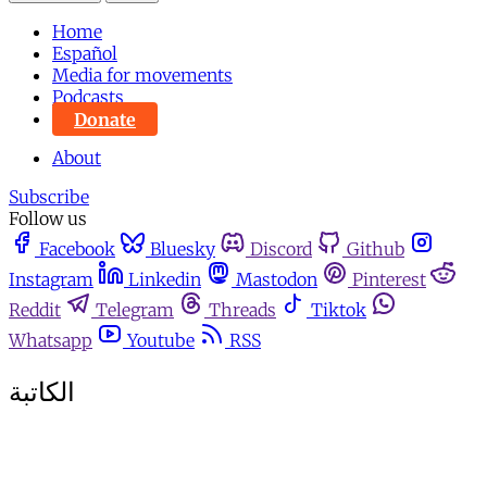
Home
Español
Media for movements
Podcasts
Donate
About
Subscribe
Follow us
Facebook
Bluesky
Discord
Github
Instagram
Linkedin
Mastodon
Pinterest
Reddit
Telegram
Threads
Tiktok
Whatsapp
Youtube
RSS
الكاتبة