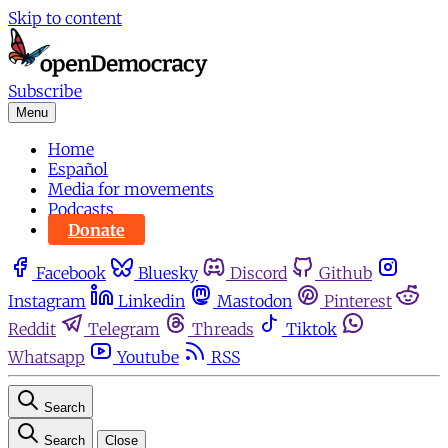
Skip to content
Subscribe
Menu
Home
Español
Media for movements
Podcasts
Donate
Facebook
Bluesky
Discord
Github
Instagram
Linkedin
Mastodon
Pinterest
Reddit
Telegram
Threads
Tiktok
Whatsapp
Youtube
RSS
Search
Search
Close