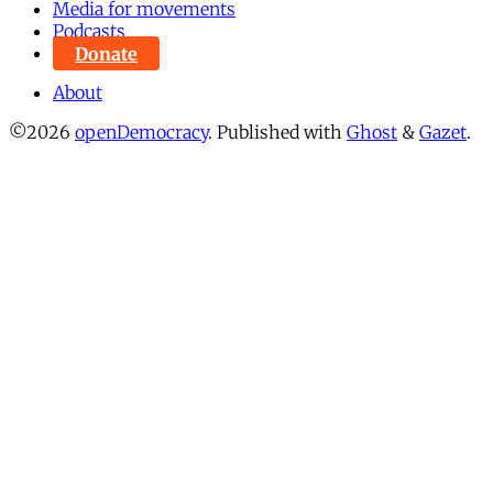
Media for movements
Podcasts
Donate
About
©2026
openDemocracy
.
Published with
Ghost
&
Gazet
.