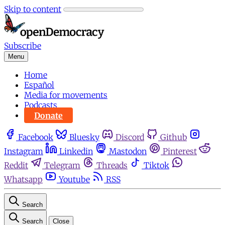
Skip to content
Subscribe
Menu
Home
Español
Media for movements
Podcasts
Donate
Facebook
Bluesky
Discord
Github
Instagram
Linkedin
Mastodon
Pinterest
Reddit
Telegram
Threads
Tiktok
Whatsapp
Youtube
RSS
Search
Search
Close