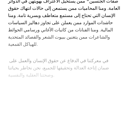
صفات الجنسين* ممن يستحيل الاعتراف بهويتهن في الدوائر
العامة. ومنا المحاميات ممن يستمعن إلى حالات انتهاك حقوق
الإنسان التي تحتاج إلى مستمع متعاطف وبسرية تامة. ومنا
حاشدات الموارد ممن يعملن على تجاوز دهاليز السياسات
المالية. ومنا الفنانات من كاتبات الأغاني ورسامي الحوائط
والشاعرات ممن يتغنين ببيوت الشعر والقصائد المتحدية
للهياكل القمعية.
في معركتنا في الدفاع عن حقوق الإنسان والعمل على
ضمان إتاحة العدالة وتحقيقها للجميع، نحن نخاطر بحياتنا
وصحتنا العقلية والنفسية.
Continue reading with a free
account