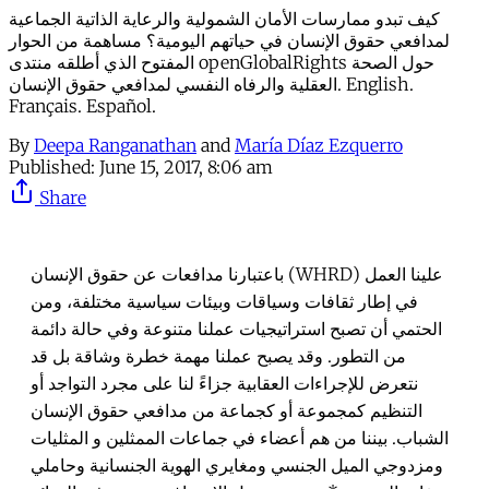
كيف تبدو ممارسات الأمان الشمولية والرعاية الذاتية الجماعية
لمدافعي حقوق الإنسان في حياتهم اليومية؟ مساهمة من الحوار
المفتوح الذي أطلقه منتدى openGlobalRights حول الصحة
العقلية والرفاه النفسي لمدافعي حقوق الإنسان. English.
Français. Español.
By
Deepa Ranganathan
and
María Díaz Ezquerro
Published:
June 15, 2017, 8:06 am
Share
باعتبارنا مدافعات عن حقوق الإنسان (WHRD) علينا العمل
في إطار ثقافات وسياقات وبيئات سياسية مختلفة، ومن
الحتمي أن تصبح استراتيجيات عملنا متنوعة وفي حالة دائمة
من التطور. وقد يصبح عملنا مهمة خطرة وشاقة بل قد
نتعرض للإجراءات العقابية جزاءً لنا على مجرد التواجد أو
التنظيم كمجموعة أو كجماعة من مدافعي حقوق الإنسان
الشباب. بيننا من هم أعضاء في جماعات الممثلين و المثليات
ومزدوجي الميل الجنسي ومغايري الهوية الجنسانية وحاملي