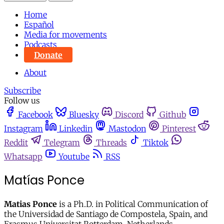
Home
Español
Media for movements
Podcasts
Donate
About
Subscribe
Follow us
Facebook
Bluesky
Discord
Github
Instagram
Linkedin
Mastodon
Pinterest
Reddit
Telegram
Threads
Tiktok
Whatsapp
Youtube
RSS
Matías Ponce
Matias Ponce
is a Ph.D. in Political Communication of
the Universidad de Santiago de Compostela, Spain, and