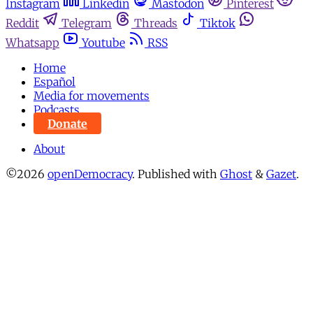
Instagram
Linkedin
Mastodon
Pinterest
Reddit
Telegram
Threads
Tiktok
Whatsapp
Youtube
RSS
Home
Español
Media for movements
Podcasts
Donate
About
©2026
openDemocracy
.
Published with
Ghost
&
Gazet
.