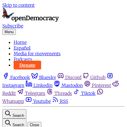
Skip to content
Subscribe
Menu
Home
Español
Media for movements
Podcasts
Donate
Facebook
Bluesky
Discord
Github
Instagram
Linkedin
Mastodon
Pinterest
Reddit
Telegram
Threads
Tiktok
Whatsapp
Youtube
RSS
Search
Search
Close