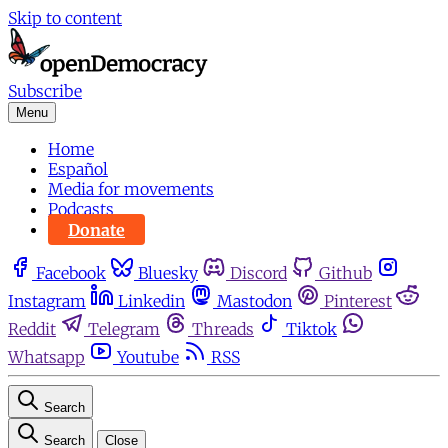
Skip to content
Subscribe
Menu
Home
Español
Media for movements
Podcasts
Donate
Facebook
Bluesky
Discord
Github
Instagram
Linkedin
Mastodon
Pinterest
Reddit
Telegram
Threads
Tiktok
Whatsapp
Youtube
RSS
Search
Search
Close