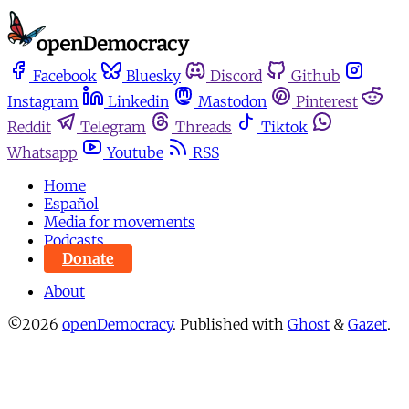
Facebook
Bluesky
Discord
Github
Instagram
Linkedin
Mastodon
Pinterest
Reddit
Telegram
Threads
Tiktok
Whatsapp
Youtube
RSS
Home
Español
Media for movements
Podcasts
Donate
About
©2026
openDemocracy
.
Published with
Ghost
&
Gazet
.