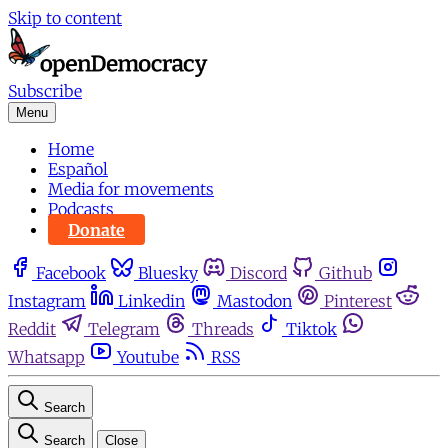
Skip to content
Subscribe
Menu
Home
Español
Media for movements
Podcasts
Donate
Facebook
Bluesky
Discord
Github
Instagram
Linkedin
Mastodon
Pinterest
Reddit
Telegram
Threads
Tiktok
Whatsapp
Youtube
RSS
Search
Search
Close