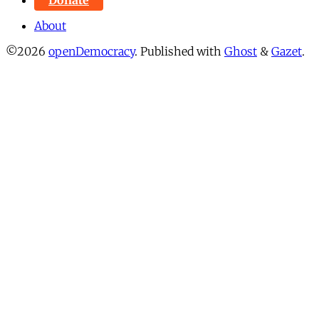
About
©2026
openDemocracy
.
Published with
Ghost
&
Gazet
.