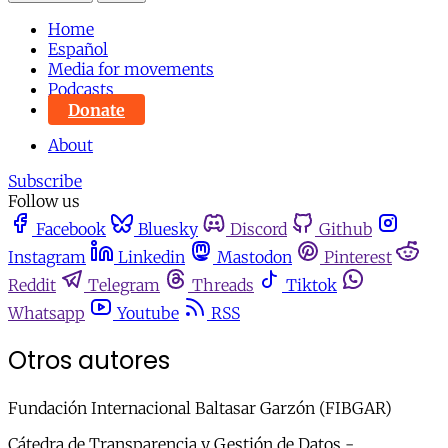
Home
Español
Media for movements
Podcasts
Donate
About
Subscribe
Follow us
Facebook
Bluesky
Discord
Github
Instagram
Linkedin
Mastodon
Pinterest
Reddit
Telegram
Threads
Tiktok
Whatsapp
Youtube
RSS
Otros autores
Fundación Internacional Baltasar Garzón (FIBGAR)
Cátedra de Transparencia y Gestión de Datos -