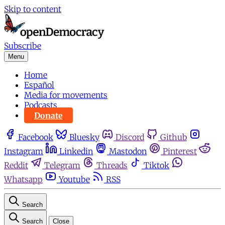
Skip to content
Subscribe
Menu
Home
Español
Media for movements
Podcasts
Donate
Facebook
Bluesky
Discord
Github
Instagram
Linkedin
Mastodon
Pinterest
Reddit
Telegram
Threads
Tiktok
Whatsapp
Youtube
RSS
Search
Search
Close