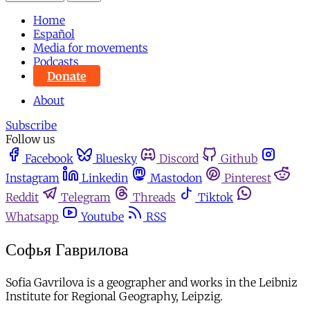
Home
Español
Media for movements
Podcasts
Donate
About
Subscribe
Follow us
Facebook
Bluesky
Discord
Github
Instagram
Linkedin
Mastodon
Pinterest
Reddit
Telegram
Threads
Tiktok
Whatsapp
Youtube
RSS
Софья Гаврилова
Sofia Gavrilova is a geographer and works in the Leibniz
Institute for Regional Geography, Leipzig.