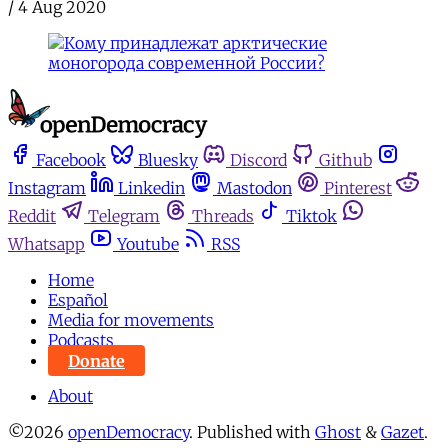
/
4 Aug 2020
Facebook
Bluesky
Discord
Github
Instagram
Linkedin
Mastodon
Pinterest
Reddit
Telegram
Threads
Tiktok
Whatsapp
Youtube
RSS
Home
Español
Media for movements
Podcasts
Donate
About
©2026
openDemocracy
.
Published with
Ghost
&
Gazet
.