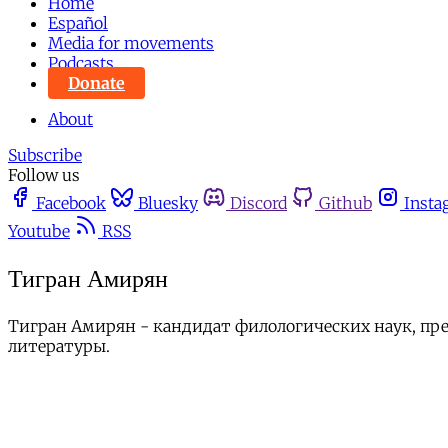
Home
Español
Media for movements
Podcasts
Donate
About
Subscribe
Follow us
Facebook
Bluesky
Discord
Github
Insta
Youtube
RSS
Тигран Амирян
Тигран Амирян - кандидат филологических наук, пре
литературы.