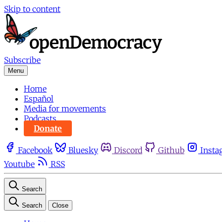
Skip to content
Subscribe
Menu
Home
Español
Media for movements
Podcasts
Donate
Facebook
Bluesky
Discord
Github
Insta
Youtube
RSS
Search
Search
Close