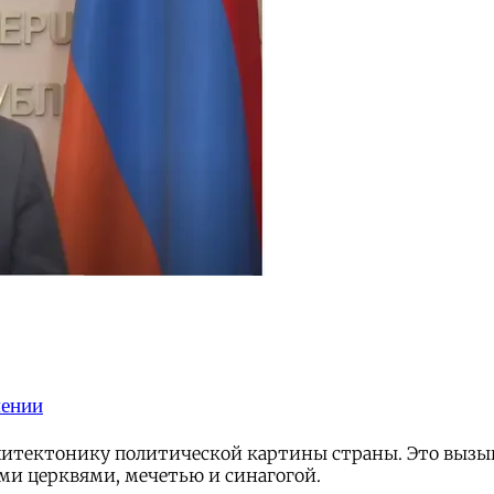
мении
хитектонику политической картины страны. Это вызы
оими церквями, мечетью и синагогой.