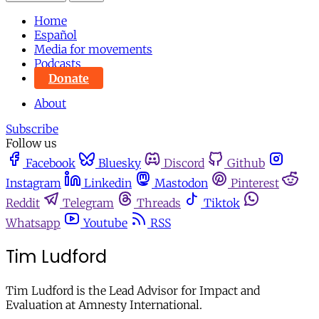
Home
Español
Media for movements
Podcasts
Donate
About
Subscribe
Follow us
Facebook
Bluesky
Discord
Github
Instagram
Linkedin
Mastodon
Pinterest
Reddit
Telegram
Threads
Tiktok
Whatsapp
Youtube
RSS
Tim Ludford
Tim Ludford is the Lead Advisor for Impact and
Evaluation at Amnesty International.