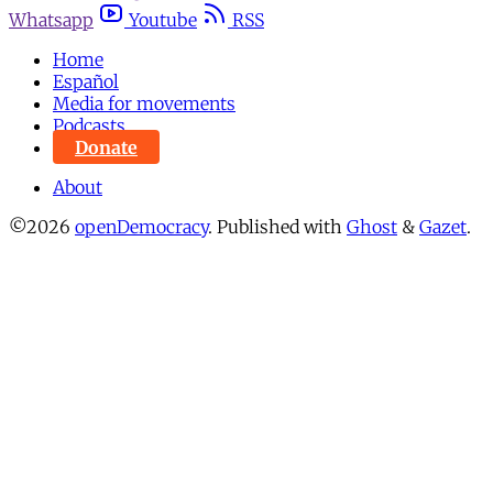
Whatsapp
Youtube
RSS
Home
Español
Media for movements
Podcasts
Donate
About
©2026
openDemocracy
.
Published with
Ghost
&
Gazet
.