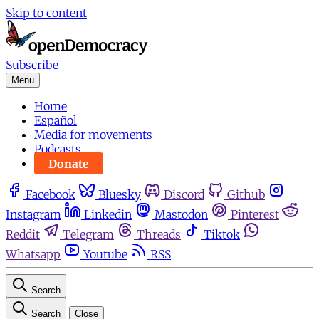
Skip to content
Subscribe
Menu
Home
Español
Media for movements
Podcasts
Donate
Facebook
Bluesky
Discord
Github
Instagram
Linkedin
Mastodon
Pinterest
Reddit
Telegram
Threads
Tiktok
Whatsapp
Youtube
RSS
Search
Search
Close