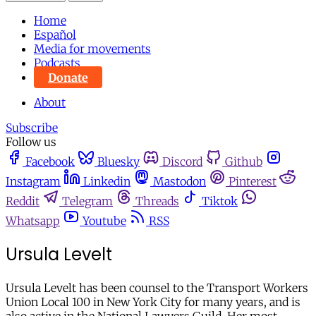
Home
Español
Media for movements
Podcasts
Donate
About
Subscribe
Follow us
Facebook
Bluesky
Discord
Github
Instagram
Linkedin
Mastodon
Pinterest
Reddit
Telegram
Threads
Tiktok
Whatsapp
Youtube
RSS
Ursula Levelt
Ursula Levelt has been counsel to the Transport Workers
Union Local 100 in New York City for many years, and is