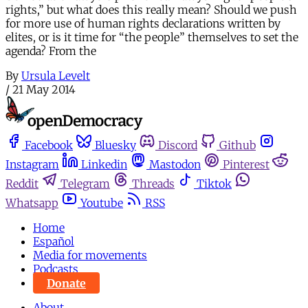
rights,” but what does this really mean? Should we push
for more use of human rights declarations written by
elites, or is it time for “the people” themselves to set the
agenda? From the
By
Ursula Levelt
/
21 May 2014
Facebook
Bluesky
Discord
Github
Instagram
Linkedin
Mastodon
Pinterest
Reddit
Telegram
Threads
Tiktok
Whatsapp
Youtube
RSS
Home
Español
Media for movements
Podcasts
Donate
About