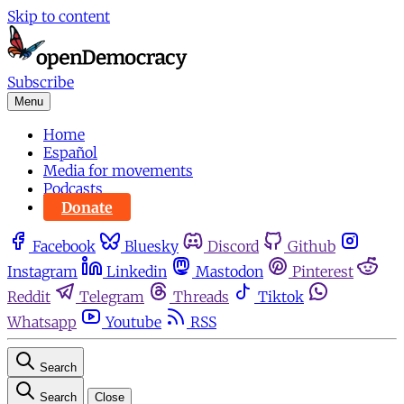
Skip to content
Subscribe
Menu
Home
Español
Media for movements
Podcasts
Donate
Facebook
Bluesky
Discord
Github
Instagram
Linkedin
Mastodon
Pinterest
Reddit
Telegram
Threads
Tiktok
Whatsapp
Youtube
RSS
Search
Search
Close