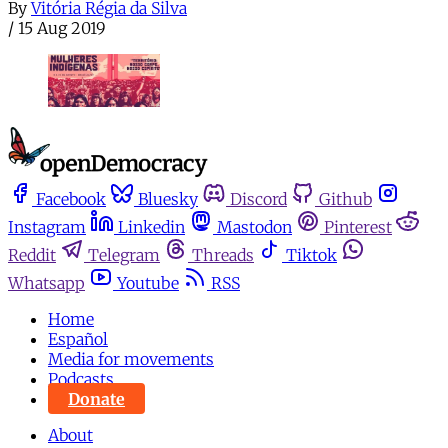
By
Vitória Régia da Silva
/
15 Aug 2019
Facebook
Bluesky
Discord
Github
Instagram
Linkedin
Mastodon
Pinterest
Reddit
Telegram
Threads
Tiktok
Whatsapp
Youtube
RSS
Home
Español
Media for movements
Podcasts
Donate
About