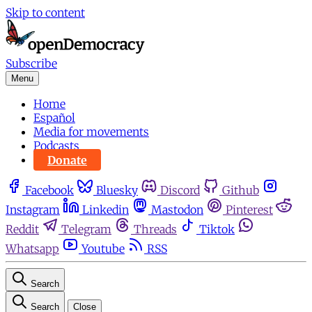
Skip to content
Subscribe
Menu
Home
Español
Media for movements
Podcasts
Donate
Facebook
Bluesky
Discord
Github
Instagram
Linkedin
Mastodon
Pinterest
Reddit
Telegram
Threads
Tiktok
Whatsapp
Youtube
RSS
Search
Search
Close