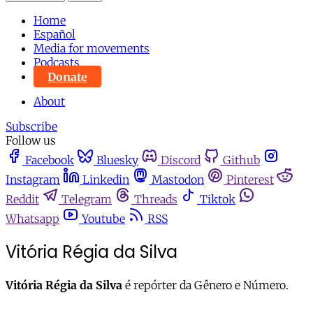
Home
Español
Media for movements
Podcasts
Donate
About
Subscribe
Follow us
Facebook
Bluesky
Discord
Github
Instagram
Linkedin
Mastodon
Pinterest
Reddit
Telegram
Threads
Tiktok
Whatsapp
Youtube
RSS
Vitória Régia da Silva
Vitória Régia da Silva
é repórter da Gênero e Número.