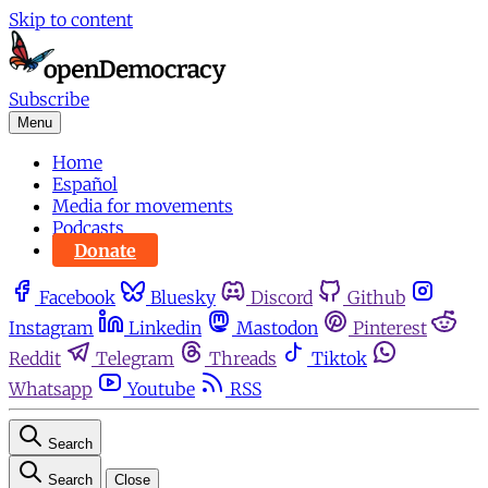
Skip to content
Subscribe
Menu
Home
Español
Media for movements
Podcasts
Donate
Facebook
Bluesky
Discord
Github
Instagram
Linkedin
Mastodon
Pinterest
Reddit
Telegram
Threads
Tiktok
Whatsapp
Youtube
RSS
Search
Search
Close