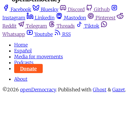
Facebook
Bluesky
Discord
Github
Instagram
Linkedin
Mastodon
Pinterest
Reddit
Telegram
Threads
Tiktok
Whatsapp
Youtube
RSS
Home
Español
Media for movements
Podcasts
Donate
About
©2026
openDemocracy
.
Published with
Ghost
&
Gazet
.