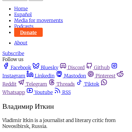
Home
Español
Media for movements
Podcasts
Donate
About
Subscribe
Follow us
Facebook
Bluesky
Discord
Github
Instagram
Linkedin
Mastodon
Pinterest
Reddit
Telegram
Threads
Tiktok
Whatsapp
Youtube
RSS
Владимир Иткин
Vladimir Itkin is a journalist and literary critic from
Novosibirsk, Russia.