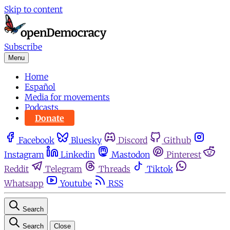
Skip to content
Subscribe
Menu
Home
Español
Media for movements
Podcasts
Donate
Facebook
Bluesky
Discord
Github
Instagram
Linkedin
Mastodon
Pinterest
Reddit
Telegram
Threads
Tiktok
Whatsapp
Youtube
RSS
Search
Search
Close