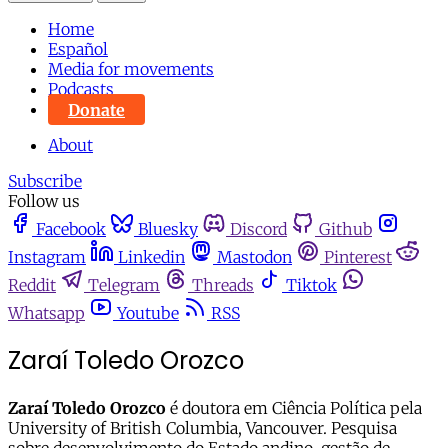
Home
Español
Media for movements
Podcasts
Donate
About
Subscribe
Follow us
Facebook
Bluesky
Discord
Github
Instagram
Linkedin
Mastodon
Pinterest
Reddit
Telegram
Threads
Tiktok
Whatsapp
Youtube
RSS
Zaraí Toledo Orozco
Zaraí Toledo Orozco
é doutora em Ciência Política pela
University of British Columbia, Vancouver. Pesquisa