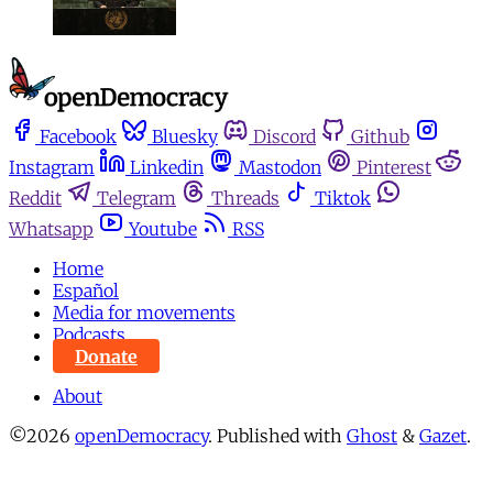
Facebook
Bluesky
Discord
Github
Instagram
Linkedin
Mastodon
Pinterest
Reddit
Telegram
Threads
Tiktok
Whatsapp
Youtube
RSS
Home
Español
Media for movements
Podcasts
Donate
About
©2026
openDemocracy
.
Published with
Ghost
&
Gazet
.