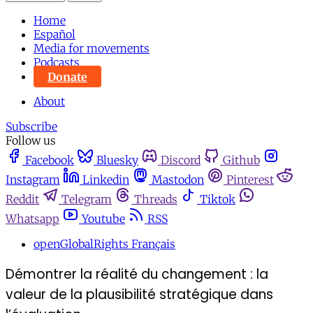
Home
Español
Media for movements
Podcasts
Donate
About
Subscribe
Follow us
Facebook
Bluesky
Discord
Github
Instagram
Linkedin
Mastodon
Pinterest
Reddit
Telegram
Threads
Tiktok
Whatsapp
Youtube
RSS
openGlobalRights Français
Démontrer la réalité du changement : la
valeur de la plausibilité stratégique dans