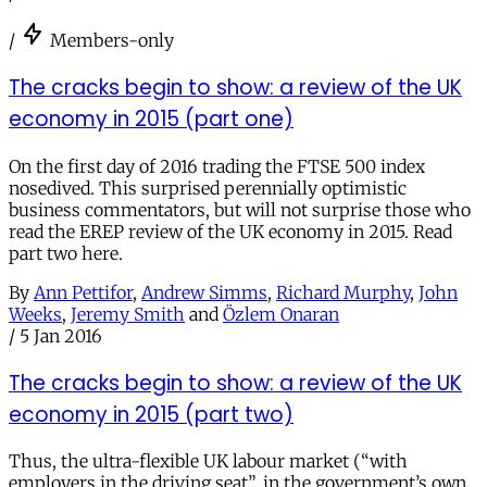
/
Members-only
The cracks begin to show: a review of the UK
economy in 2015 (part one)
On the first day of 2016 trading the FTSE 500 index
nosedived. This surprised perennially optimistic
business commentators, but will not surprise those who
read the EREP review of the UK economy in 2015. Read
part two here.
By
Ann Pettifor
,
Andrew Simms
,
Richard Murphy
,
John
Weeks
,
Jeremy Smith
and
Özlem Onaran
/
5 Jan 2016
The cracks begin to show: a review of the UK
economy in 2015 (part two)
Thus, the ultra-flexible UK labour market (“with
employers in the driving seat”, in the government’s own