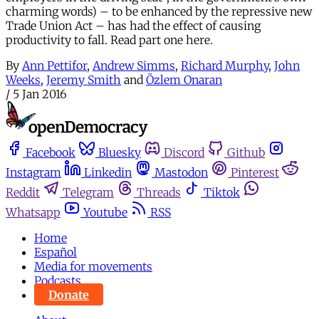
charming words) – to be enhanced by the repressive new
Trade Union Act – has had the effect of causing
productivity to fall. Read part one here.
By
Ann Pettifor
,
Andrew Simms
,
Richard Murphy
,
John
Weeks
,
Jeremy Smith
and
Özlem Onaran
/
5 Jan 2016
Facebook
Bluesky
Discord
Github
Instagram
Linkedin
Mastodon
Pinterest
Reddit
Telegram
Threads
Tiktok
Whatsapp
Youtube
RSS
Home
Español
Media for movements
Podcasts
Donate