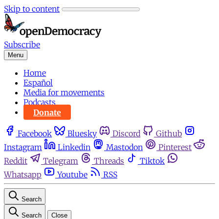
Skip to content
Subscribe
Menu
Home
Español
Media for movements
Podcasts
Donate
Facebook
Bluesky
Discord
Github
Instagram
Linkedin
Mastodon
Pinterest
Reddit
Telegram
Threads
Tiktok
Whatsapp
Youtube
RSS
Search
Search
Close