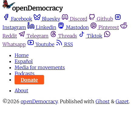
Facebook
Bluesky
Discord
Github
Instagram
Linkedin
Mastodon
Pinterest
Reddit
Telegram
Threads
Tiktok
Whatsapp
Youtube
RSS
Home
Español
Media for movements
Podcasts
Donate
About
©2026
openDemocracy
.
Published with
Ghost
&
Gazet
.