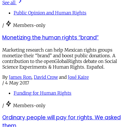
See all
Public Opinion and Human Rights
/
Members-only
Monetizing the human rights “brand”
Marketing research can help Mexican rights groups
monetize their “brand” and boost public donations. A
contribution to the openGlobalRights debate on Social
Science Experiments & Human Rights. Español.
By
James Ron
,
David Crow
and
José Kaire
/
4 May 2017
Funding for Human Rights
/
Members-only
Ordinary people will pay for rights. We asked
them