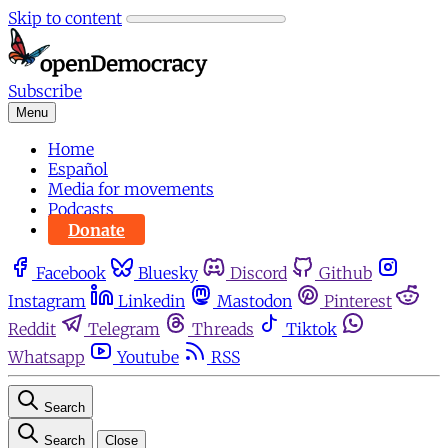
Skip to content
Subscribe
Menu
Home
Español
Media for movements
Podcasts
Donate
Facebook
Bluesky
Discord
Github
Instagram
Linkedin
Mastodon
Pinterest
Reddit
Telegram
Threads
Tiktok
Whatsapp
Youtube
RSS
Search
Search
Close