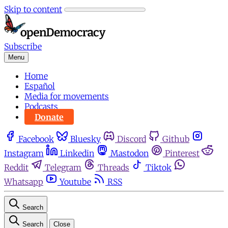
Skip to content
Subscribe
Menu
Home
Español
Media for movements
Podcasts
Donate
Facebook
Bluesky
Discord
Github
Instagram
Linkedin
Mastodon
Pinterest
Reddit
Telegram
Threads
Tiktok
Whatsapp
Youtube
RSS
Search
Search
Close