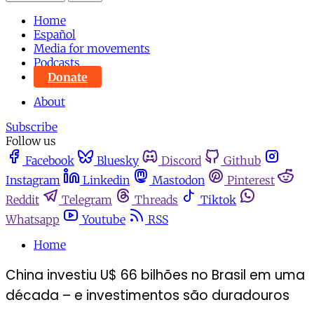
Home
Español
Media for movements
Podcasts
Donate
About
Subscribe
Follow us
Facebook
Bluesky
Discord
Github
Instagram
Linkedin
Mastodon
Pinterest
Reddit
Telegram
Threads
Tiktok
Whatsapp
Youtube
RSS
Home
China investiu U$ 66 bilhões no Brasil em uma
década – e investimentos são duradouros