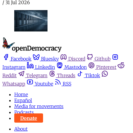
/
31 Jul 2026
Facebook
Bluesky
Discord
Github
Instagram
Linkedin
Mastodon
Pinterest
Reddit
Telegram
Threads
Tiktok
Whatsapp
Youtube
RSS
Home
Español
Media for movements
Podcasts
Donate
About